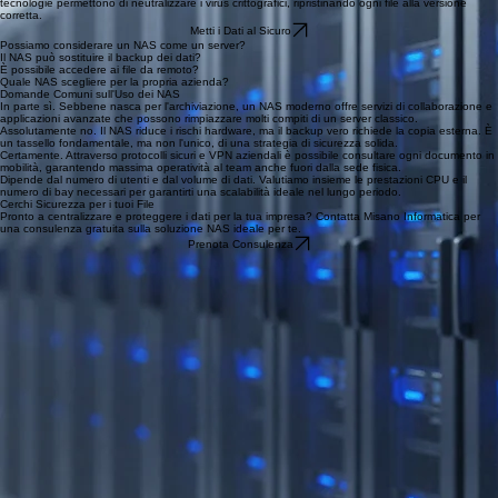
tecnologie permettono di neutralizzare i virus crittografici, ripristinando ogni file alla versione
corretta.
Metti i Dati al Sicuro
Possiamo considerare un NAS come un server?
Il NAS può sostituire il backup dei dati?
È possibile accedere ai file da remoto?
Quale NAS scegliere per la propria azienda?
Domande Comuni sull'Uso dei NAS
In parte sì. Sebbene nasca per l'archiviazione, un NAS moderno offre servizi di collaborazione e
applicazioni avanzate che possono rimpiazzare molti compiti di un server classico.
Assolutamente no. Il NAS riduce i rischi hardware, ma il backup vero richiede la copia esterna. È
un tassello fondamentale, ma non l'unico, di una strategia di sicurezza solida.
Certamente. Attraverso protocolli sicuri e VPN aziendali è possibile consultare ogni documento in
mobilità, garantendo massima operatività al team anche fuori dalla sede fisica.
Dipende dal numero di utenti e dal volume di dati. Valutiamo insieme le prestazioni CPU e il
numero di bay necessari per garantirti una scalabilità ideale nel lungo periodo.
Cerchi Sicurezza per i tuoi File
Pronto a centralizzare e proteggere i dati per la tua impresa? Contatta Misano Informatica per
una consulenza gratuita sulla soluzione NAS ideale per te.
Prenota Consulenza