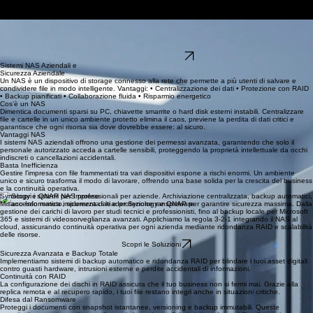
Home
Stampanti Multifunzione
PC-Server-Reti Aziendali
Sicurezza Aziendale
GDPR-Privacy
Siti Web
SISTEMI NAS AZIENDALI
Archiviazione Centralizzata, Condivisione Sicura e Protezione dei Dati. I dati sono il cuore
dell'attività: i NAS centralizzano, migliorano collaborazione e sicurezza. Misano Informatica
progetta, installa e gestisce sistemi personalizzati.
Richiedi Consulenza
Sistemi NAS Aziendali e
Sicurezza Aziendale
Un NAS è un dispositivo di storage connesso alla rete che permette a più utenti di salvare e
condividere file in modo intelligente. Vantaggi: • Centralizzazione dei dati • Protezione con RAID
• Backup pianificati • Collaborazione fluida • Risparmio energetico
Cos’è un NAS
Dimentica documenti sparsi su PC, chiavette smarrite o hard disk esterni instabili. Centralizzare
file e cartelle in un unico ambiente protetto elimina il caos, previene la perdita di dati critici e
garantisce che ogni risorsa sia dove dovrebbe essere: al sicuro.
Vantaggi NAS
I sistemi NAS aziendali offrono una gestione dei permessi avanzata, garantendo che solo il
personale autorizzato acceda a cartelle sensibili, proteggendo la proprietà intellettuale da occhi
indiscreti o cancellazioni accidentali.
Basta Inefficienza
Gestire l'impresa con file frammentati tra vari dispositivi espone a rischi enormi. Un ambiente
unico e sicuro trasforma il modo di lavorare, offrendo una base solida per la crescita del business
e la continuità operativa.
Synology e QNAP per Imprese
Misano Informatica implementa i leader Synology e QNAP per garantire sicurezza massima. Dalla
gestione dei carichi di lavoro per studi tecnici e professionisti, fino al backup locale per Microsoft
365 e sistemi di videosorveglianza avanzati. Applichiamo la regola 3-2-1 integrando il NAS al
cloud, assicurando continuità operativa per ogni azienda mediante ridondanza RAID e scalabilità
delle risorse.
Scopri le Soluzioni
Sicurezza Avanzata e Backup Totale
Implementiamo sistemi di backup automatico e ridondanza RAID per blindare i tuoi asset digitali
contro guasti hardware, intrusioni esterne e perdite accidentali di informazioni.
Continuità con RAID
La configurazione dei dischi in RAID assicura che il tuo business non si fermi mai. Grazie alla
replica remota e al recupero rapido, i tuoi file restano integri anche in situazioni critiche.
Difesa dal Ransomware
Proteggi i documenti con snapshot istantanee, versioning e backup immutabili. Queste