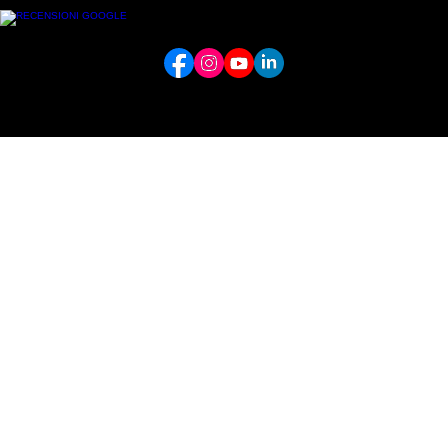
PEC:
misanoinformatica@pec.it
Via Torretta 9, Pavia (PV) - 27100
Lun - Ven: 09:00/12.30 - 14.00-18:00
Misano Informatica è il partner tecnologico unico per la crescita e la sicurezza della tua azienda.
Con oltre 20 anni di esperienza, trasformiamo la complessità digitale in soluzioni semplici,
efficienti e personalizzate.
P.IVA 02415360185
REA PV-295661
Area Riservata
Privacy Policy
Cookie Policy
Torna su ↑
© 2024 Misano Informatica S.r.l. Tutti i diritti riservati.