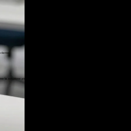
cliente.
 la soluzione più adatta, progettata per migliorare produttività, affidabilità e sicurezza della tua