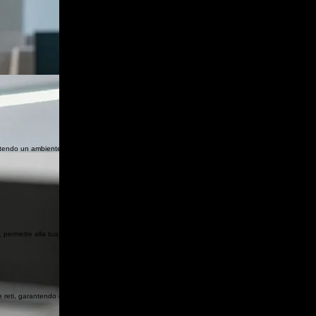
antendo un ambiente di lavoro efficiente, sicuro e sempre aggiornato.
 permette alla tua azienda di migliorare l'efficienza e far crescere il fatturato in modo scalabile.
e reti, garantendo efficienza e sicurezza.