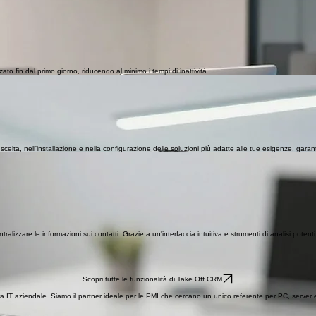
zato fin dal primo giorno, riducendo al minimo i tempi di inattività.
 scelta, nell'installazione e nella configurazione delle soluzioni più adatte alle tue esigenze, gar
care la condivisione dei documenti e aumentare la produttività della tua azienda.
lizzare le informazioni sui contatti. Grazie a un'interfaccia intuitiva e strumenti di analisi potenti,
Scopri tutte le funzionalità di Take Off CRM
ttura IT aziendale. Siamo il partner ideale per le PMI che cercano un unico referente per PC, server 