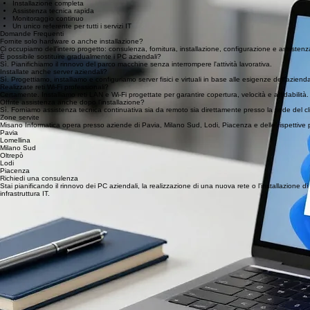
Installazione completa
Assistenza tecnica rapida
Monitoraggio continuo
Un unico referente per tutti i servizi IT
Domande Frequenti
Fornite solo hardware o anche installazione?
Ci occupiamo dell'intero progetto: consulenza, fornitura, installazione, configurazione e assistenz
È possibile sostituire gradualmente i PC aziendali?
Sì. Pianifichiamo il rinnovo del parco macchine senza interrompere l'attività lavorativa.
Installate anche server aziendali?
Sì. Progettiamo, installiamo e configuriamo server fisici e virtuali in base alle esigenze dell'aziend
Realizzate reti Wi-Fi professionali?
Certamente. Installiamo reti LAN e Wi-Fi progettate per garantire copertura, velocità e affidabilità.
Offrite assistenza anche dopo l'installazione?
Sì. Forniamo assistenza tecnica continuativa sia da remoto sia direttamente presso la sede del cl
Zone servite
Misano Informatica opera presso aziende di Pavia, Milano Sud, Lodi, Piacenza e delle rispettive p
Pavia
Lomellina
Milano Sud
Oltrepò
Lodi
Piacenza
Richiedi una consulenza
Stai pianificando il rinnovo dei PC aziendali, la realizzazione di una nuova rete o l'installazione 
infrastruttura IT.