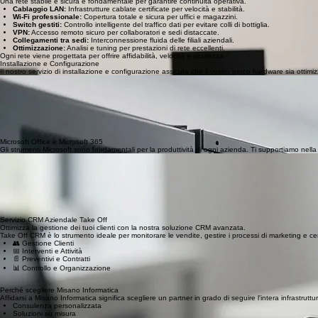
Una rete stabile e sicura è fondamentale per garantire continuità operativa.
Cablaggio LAN:
Infrastrutture cablate certificate per velocità e stabilità.
Wi-Fi professionale:
Copertura totale e sicura per uffici e magazzini.
Switch gestiti:
Controllo intelligente del traffico dati per evitare colli di bottiglia.
VPN:
Accesso remoto sicuro per collaboratori e sedi distaccate.
Collegamenti tra sedi:
Interconnessione fluida delle filiali aziendali.
Ottimizzazione:
Analisi e tuning per prestazioni di rete eccellenti.
Ogni rete viene progettata per offrire affidabilità, velocità e sicurezza.
Installazione e Configurazione
Il nostro servizio di installazione e configurazione assicura che il vostro parco hardware sia ottimiz
Installazione PC e notebook
Configurazione server
Installazione periferiche
Configurazione reti
Migrazione dati
Installazione software
Configurazione utenti
L'obiettivo è rendere ogni postazione immediatamente operativa.
Microsoft Office e Microsoft 365
Gli strumenti Microsoft sono fondamentali per la produttività di ogni azienda. Ti supportiamo nella
Installazione e configurazione di Microsoft Office e Microsoft 365
Gestione delle licenze
Configurazione della posta elettronica Outlook
Migrazione di dati, email e contatti
Configurazione di OneDrive, Teams e SharePoint
Gestione degli utenti e dei permessi
Assistenza tecnica e supporto continuo
Ti aiutiamo a sfruttare al meglio gli strumenti Microsoft per migliorare la collaborazione, semplifi
Servizio CRM Aziendale Take Off
Ottimizza la gestione dei tuoi clienti con la nostra soluzione CRM avanzata.
Take Off CRM è lo strumento ideale per monitorare le vendite, gestire i processi di marketing e centra
👥 Gestione Clienti
📅 Interventi e Attività
📄 Preventivi e Contratti
📊 Controllo e Organizzazione
Perché scegliere Misano Informatica
Affidarsi a Misano Informatica significa scegliere un partner in grado di seguire l'intera infrastru
Consulenza personalizzata
Soluzioni su misura