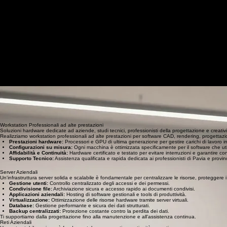
Home
Stampanti Multifunzione
Sicurezza Aziendale
GDPR-Privacy
Siti Web
PC-Server-Reti Aziendali
Soluzioni Professionali di Noleggio PC e Server Lombardia
Misano Informatica garantisce la fornitura e il noleggio operativa di PC aziendali Pavia, notebook,
Soluzioni IT affidabili per la tua azienda
Noleggio pc e server lombardia
Un'infrastruttura informatica efficiente è il cuore pulsante della produttività. Sappiamo bene che com
Misano Informatica è al fianco delle PMI di Pavia e provincia per trasformare la tecnologia in un v
PC e Notebook Aziendali per lavorare senza interruzioni
Soluzioni hardware professionali su misura per le PMI e i professionisti di Pavia e provincia.
Eleviamo la tua produttività con desktop, notebook e workstation progettati per eccellere in affidabi
dati, garantendo una messa in funzione immediata e senza intoppi.
Uffici amministrativi:
Postazioni affidabili per una gestione contabile e documentale fluida.
Studi professionali:
Hardware performante per software tecnici e multitasking intensivo.
Aziende manifatturiere:
Sistemi robusti adatti a monitoraggio e controllo dei processi produtti
Attività commerciali:
Notebook versatili per la gestione ordini e il front-office dinamico.
Smart working:
Soluzioni portatili sicure per lavorare ovunque con la stessa efficienza dell'uff
Workstation Professionali ad alte prestazioni
Soluzioni hardware dedicate ad aziende, studi tecnici, professionisti della progettazione e creativi
Realizziamo workstation professionali ad alte prestazioni per software CAD, rendering, progettazio
Prestazioni hardware:
Processori e GPU di ultima generazione per gestire carichi di lavoro in
Configurazioni su misura:
Ogni macchina è ottimizzata specificamente per il software che util
Affidabilità e Continuità:
Hardware certificato e testato per evitare interruzioni e garantire con
Supporto Tecnico:
Assistenza qualificata e rapida dedicata ai professionisti di Pavia e provin
Server Aziendali
Un'infrastruttura server solida e scalabile è fondamentale per centralizzare le risorse, proteggere i 
Gestione utenti:
Controllo centralizzato degli accessi e dei permessi.
Condivisione file:
Archiviazione sicura e accesso rapido ai documenti condivisi.
Applicazioni aziendali:
Hosting di software gestionali e tools di produttività.
Virtualizzazione:
Ottimizzazione delle risorse hardware tramite server virtuali.
Database:
Gestione performante e sicura dei dati strutturati.
Backup centralizzati:
Protezione costante contro la perdita dei dati.
Ti supportiamo dalla progettazione fino alla manutenzione e all'assistenza continua.
Reti Aziendali