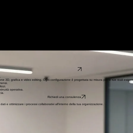
Registratori di Cassa
Assistenza
Contatti
FAQ
Blog
 workstation professionali Pavia e infrastrutture IT ad alte prestazioni per PMI e studi professiona
Scopri Servizi
puter lenti, reti instabili o server obsoleti non sono solo un fastidio tecnico: rallentano il lavoro 
antaggio competitivo. Progettiamo, realizziamo e gestiamo infrastrutture IT complete, offrendo consu
Richiedi Consulenza
lità e prestazioni nel tempo. Il nostro team ti guida nella scelta dell'hardware perfetto per il tuo 
vi.
icio.
Richiedi Preventivo
.
ne 3D, grafica e video editing. Ogni configurazione è progettata su misura per le tue reali esigenz
tensi.
izzi.
tinuità operativa.
cia.
Richiedi una consulenza
dati e ottimizzare i processi collaborativi all'interno della tua organizzazione.