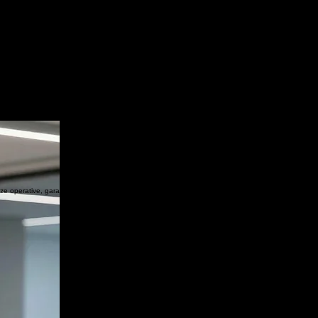
li. Noleggio pc e server lombardia
quotidiano, bloccano la tua crescita e mettono a rischio la sicurezza dei tuoi dati aziendali.
lenza strategica, installazioni certificate e un'assistenza tecnica continua e affidabile.
business, gestendo ogni fase: dall'installazione e configurazione iniziale al trasferimento sicuro dei
e operative, garantendo massima affidabilità e produttività imbattibile.