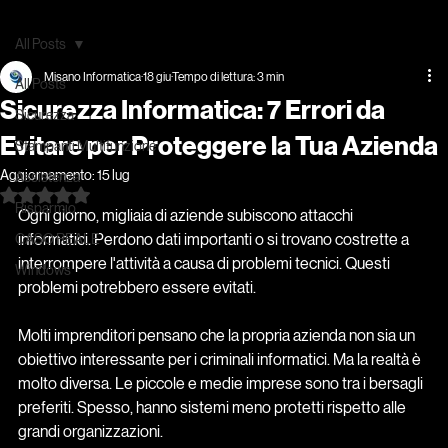
Home
Stampanti Multifunzione
PC-Server-Reti Aziendali
Sicurezza Aziendale
GDPR-Privacy
Siti Web
All Posts
Misano Informatica
18 giu
Tempo di lettura: 3 min
All Posts
Sicurezza Informatica: 7 Errori da
Sicurezza
Evitare per Proteggere la Tua Azienda
Stampanti Multifunzione
Aggiornamento:
15 lug
Assistenza
Valutazione NaN stelle su 5.
Risparmio
Ogni giorno, migliaia di aziende subiscono attacchi 
informatici. Perdono dati importanti o si trovano costrette a 
CASO REALE
interrompere l'attività a causa di problemi tecnici. Questi 
Windows
problemi potrebbero essere evitati. 
Molti imprenditori pensano che la propria azienda non sia un 
obiettivo interessante per i criminali informatici. Ma la realtà è 
molto diversa. Le piccole e medie imprese sono tra i bersagli 
preferiti. Spesso, hanno sistemi meno protetti rispetto alle 
grandi organizzazioni.