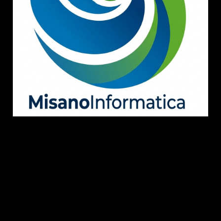
Servizi
Azienda
Contatti Diretti
•
Prodotti di Stampa
•
PC-Server-Reti Aziendali
•
Sicurezza Aziendale
•
Videosorveglianza
•
Take Off CRM
•
Servizi Digitali
•
Registratori di Cassa
•
Assistenza
•
Home
•
Certificazione ISO 9001
•
Privacy Policy