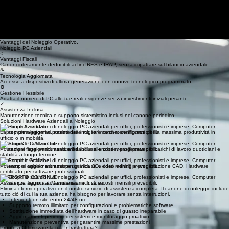
Home
Stampanti Multifunzione
PC-Server-Reti Aziendali
Sicurezza Aziendale
GDPR-Privacy
Siti Web
Noleggio PC Aziendali: La Soluzione Hardware su Misura
Ottimizza l'infrastruttura IT della tua azienda con workstation, notebook e desktop di ultima
generazione. Tecnologia affidabile, assistenza inclusa e costi certi. Noleggio PC Aziendali
Richiedi una Consulenza
Vantaggi del Noleggio Operativo.
Noleggio PC Aziendali
€
Vantaggi Fiscali
Canoni interamente deducibili ai fini IRES e IRAP, senza impattare sul bilancio aziendale.
↷
Tecnologia Aggiornata
Accesso a dispositivi di ultima generazione con rinnovo tecnologico programmato.
⚙
Gestione Flessibile
Adatta il numero di PC alle tue reali esigenze senza investimenti iniziali pesanti.
✓
Assistenza Inclusa
Manutenzione tecnica e supporto sistemistico inclusi nel canone periodico.
Soluzioni Hardware Aziendali a Noleggio
Notebook Aziendali
Laptop ultra-leggeri e potenti delle migliori marche, configurati per la massima produttività in
ufficio o in mobilità.
Desktop & PC All-in-One
Postazioni fisse performanti, affidabili e silenziose, progettate per carichi di lavoro quotidiani e
stabilità a lungo termine.
Workstation Grafiche
Potenza di calcolo estrema per grafica 3D, video editing e progettazione CAD. Hardware
certificato per software professionali.
SUPPORTO CONTINUO
Assistenza Tecnica e Manutenzione Inclusa
Elimina i fermi operativi con il nostro servizio di assistenza completa. Il canone di noleggio include
tutto ciò di cui la tua azienda ha bisogno per lavorare senza interruzioni.
Interventi on-site entro 24/48 ore
Supporto remoto illimitato per configurazioni e problematiche software
Sostituzione immediata dell'hardware in caso di guasto irreparabile
Aggiornamenti periodici dei sistemi e monitoraggio proattivo
Manutenzione preventiva per garantire massime prestazioni
Pronto a Ottimizzare la tua Infrastruttura?